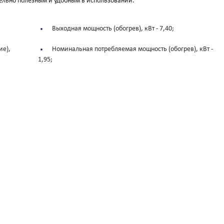
ельно полезным и удобным в использовании.
Выходная мощность (обогрев), кВт -
7,40;
ие),
Номинальная потребляемая мощность (обогрев), кВт -
1,95;