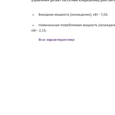
управления делают кассетный кондиционер действит
Выходная мощность (охлаждение), кВт -
7,03;
Номинальная потребляемая мощность (охлажден
кВт -
2,15;
Все характеристики